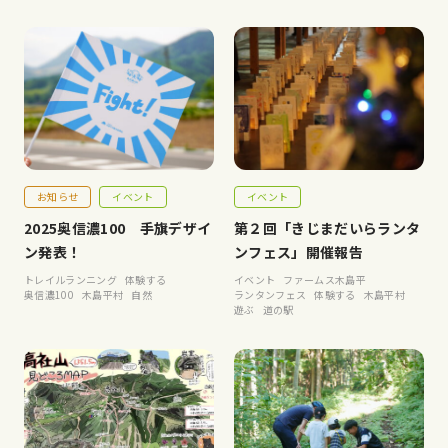
お知らせ
イベント
イベント
2025奥信濃100 手旗デザイ
第２回「きじまだいらランタ
ン発表！
ンフェス」開催報告
トレイルランニング
体験する
イベント
ファームス木島平
奥信濃100
木島平村
自然
ランタンフェス
体験する
木島平村
遊ぶ
道の駅