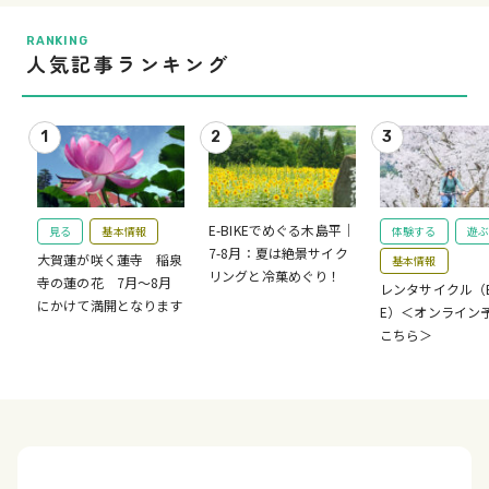
RANKING
人気記事ランキング
E-BIKEでめぐる木島平｜
見る
基本情報
体験する
遊ぶ
7-8月：夏は絶景サイク
大賀蓮が咲く蓮寺 稲泉
基本情報
リングと冷菓めぐり！
寺の蓮の花 7月～8月
レンタサイクル（E-
にかけて満開となります
E）＜オンライン
こちら＞