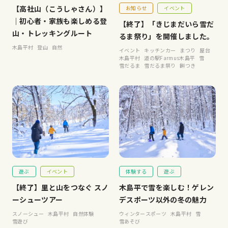
【高社山（こうしゃさん）】
お知らせ
イベント
｜初心者・家族も楽しめる登
【終了】「きじまだいら雪だ
山・トレッキングルート
るま祭り」を開催しました。
木島平村
登山
自然
イベント
キッチンカー
まつり
屋台
木島平村
道の駅Farmus木島平
雪
雪だるま
雪だるま祭り
餅つき
遊ぶ
イベント
体験する
遊ぶ
【終了】里と山をつなぐ スノ
木島平で雪を楽しむ！ゲレン
ーシューツアー
デスポーツ以外の冬の魅力
スノーシュー
木島平村
自然体験
ウィンタースポーツ
木島平村
雪
雪遊び
雪あそび