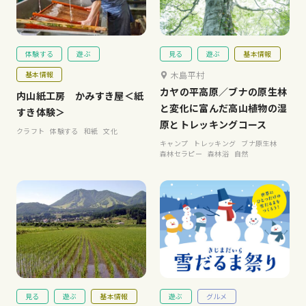
体験する
遊ぶ
見る
遊ぶ
基本情報
基本情報
木島平村
カヤの平高原／ブナの原生林
内山紙工房 かみすき屋＜紙
と変化に富んだ高山植物の湿
すき体験＞
原とトレッキングコース
クラフト
体験する
和紙
文化
キャンプ
トレッキング
ブナ原生林
森林セラピー
森林浴
自然
見る
遊ぶ
基本情報
遊ぶ
グルメ