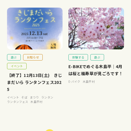
遊ぶ
お知らせ
体験する
遊ぶ
E-BIKEでめぐる木島平｜4月
イベント
は桜と福寿草が見ごろです！
【終了】12月13日(土) きじ
まだいら ランタンフェス202
E-バイク
木島平村
5
イベント
そば
まつり
ランタン
ランタンフェス
木島平村