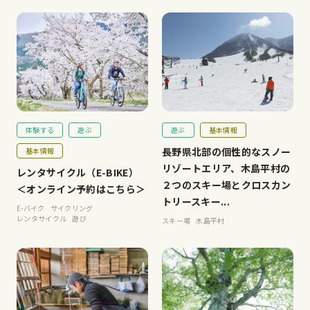
体験する
遊ぶ
遊ぶ
基本情報
長野県北部の個性的なスノー
基本情報
リゾートエリア、木島平村の
レンタサイクル（E-BIKE）
２つのスキー場とクロスカン
＜オンライン予約はこちら＞
トリースキー...
E-バイク
サイクリング
レンタサイクル
遊び
スキー場
木島平村