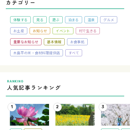
カテゴリー
体験する
見る
遊ぶ
泊まる
温泉
グルメ
お土産
お知らせ
イベント
村で生きる
重要なお知らせ
基本情報
お食事処
木島平の米・食材料理提供店
すべて
RANKING
人気記事ランキング