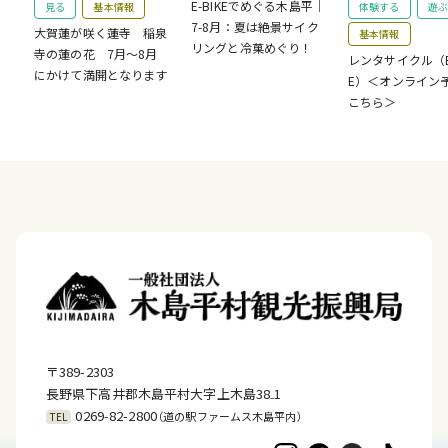
E-BIKEでめぐる木島平｜
見る
基本情報
体験する
遊ぶ
7-8月：夏は絶景サイク
大賀蓮が咲く蓮寺 稲泉
基本情報
リングと冷菓めぐり！
寺の蓮の花 7月～8月
レンタサイクル（E-
にかけて満開となります
E）＜オンライン
こちら＞
〒389-2303
長野県下高井郡木島平村大字上木島38₋1
0269-82-2800
（道の駅ファームス木島平内）
TEL