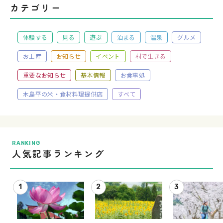
カテゴリー
体験する
見る
遊ぶ
泊まる
温泉
グルメ
お土産
お知らせ
イベント
村で生きる
重要なお知らせ
基本情報
お食事処
木島平の米・食材料理提供店
すべて
RANKING
人気記事ランキング