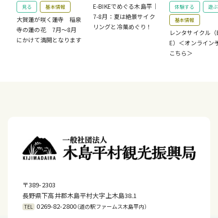
E-BIKEでめぐる木島平｜
見る
基本情報
体験する
遊ぶ
7-8月：夏は絶景サイク
大賀蓮が咲く蓮寺 稲泉
基本情報
リングと冷菓めぐり！
寺の蓮の花 7月～8月
レンタサイクル（E-
にかけて満開となります
E）＜オンライン
こちら＞
〒389-2303
長野県下高井郡木島平村大字上木島38₋1
0269-82-2800
（道の駅ファームス木島平内）
TEL