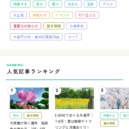
体験する
見る
遊ぶ
泊まる
温泉
グルメ
お土産
お知らせ
イベント
村で生きる
重要なお知らせ
基本情報
お食事処
木島平の米・食材料理提供店
すべて
RANKING
人気記事ランキング
E-BIKEでめぐる木島平｜
見る
基本情報
体験する
遊ぶ
7-8月：夏は絶景サイク
大賀蓮が咲く蓮寺 稲泉
基本情報
リングと冷菓めぐり！
寺の蓮の花 7月～8月