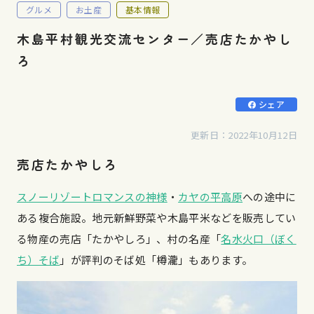
グルメ
お土産
基本情報
木島平村観光交流センター／売店たかやし
ろ
シェア
更新日：2022年10月12日
売店たかやしろ
スノーリゾートロマンスの神様
・
カヤの平高原
への途中に
ある複合施設。地元新鮮野菜や木島平米などを販売してい
る物産の売店「たかやしろ」、村の名産「
名水火口（ぼく
ち）そば
」が評判のそば処「樽瀧」もあります。