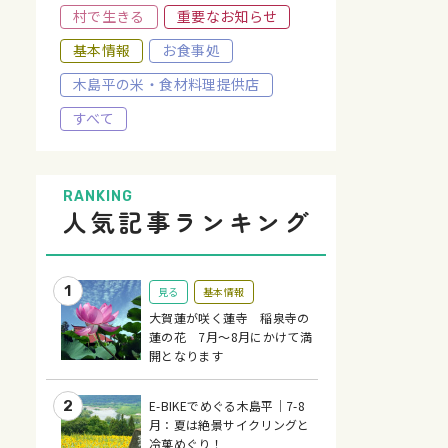
村で生きる
重要なお知らせ
基本情報
お食事処
木島平の米・食材料理提供店
すべて
RANKING
人気記事ランキング
見る
基本情報
大賀蓮が咲く蓮寺 稲泉寺の
蓮の花 7月～8月にかけて満
開となります
E-BIKEでめぐる木島平｜7-8
月：夏は絶景サイクリングと
冷菓めぐり！