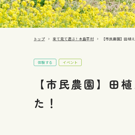
トップ
来て見て遊ぶ！木島平村
【市民農園】田植
体験する
イベント
【市民農園】田植
た！