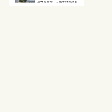
長野県北部 木島平村周辺お
すすめサイクリングコース／E
-BIKEでめぐる木島平