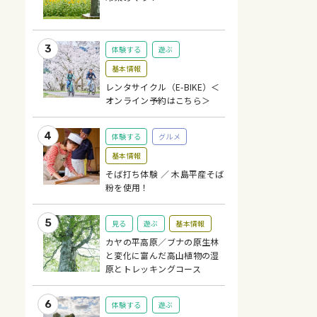
体験する
遊ぶ
基本情報
レンタサイクル（E-BIKE）＜
オンライン予約はこちら＞
体験する
グルメ
基本情報
そば打ち体験 ／ 木島平産そば
粉を使用！
見る
遊ぶ
基本情報
カヤの平高原／ブナの原生林
と変化に富んだ高山植物の湿
原とトレッキングコース
体験する
遊ぶ