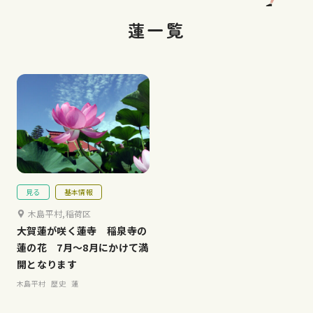
蓮一覧
見る
基本情報
木島平村,稲荷区
大賀蓮が咲く蓮寺 稲泉寺の
蓮の花 7月～8月にかけて満
開となります
木島平村
歴史
蓮