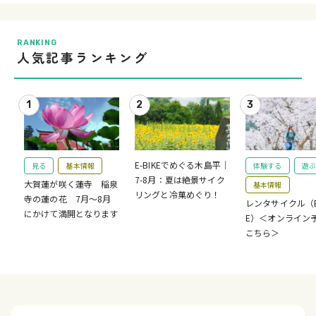
RANKING
人気記事ランキング
E-BIKEでめぐる木島平｜
見る
基本情報
体験する
遊ぶ
7-8月：夏は絶景サイク
大賀蓮が咲く蓮寺 稲泉
基本情報
リングと冷菓めぐり！
寺の蓮の花 7月～8月
レンタサイクル（E-
にかけて満開となります
E）＜オンライン
こちら＞