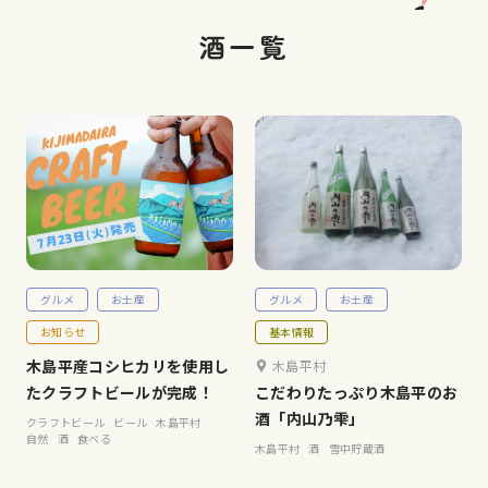
酒一覧
グルメ
お土産
グルメ
お土産
お知らせ
基本情報
木島平産コシヒカリを使用し
木島平村
たクラフトビールが完成！
こだわりたっぷり木島平のお
酒「内山乃雫」
クラフトビール
ビール
木島平村
自然
酒
食べる
木島平村
酒
雪中貯蔵酒