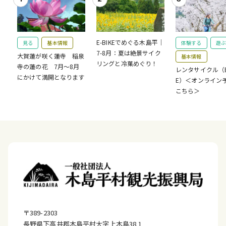
E-BIKEでめぐる木島平｜
見る
基本情報
体験する
遊ぶ
7-8月：夏は絶景サイク
大賀蓮が咲く蓮寺 稲泉
基本情報
リングと冷菓めぐり！
寺の蓮の花 7月～8月
レンタサイクル（E-
にかけて満開となります
E）＜オンライン
こちら＞
〒389-2303
長野県下高井郡木島平村大字上木島38₋1