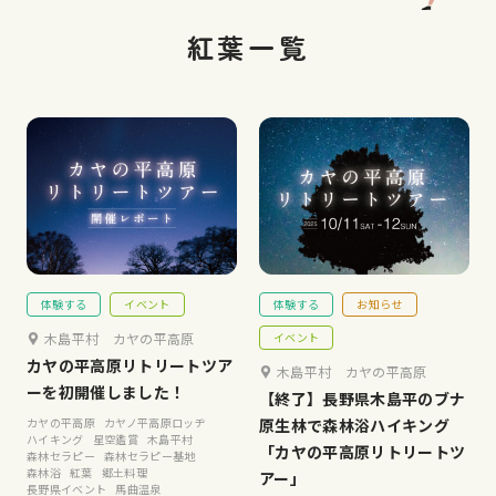
紅葉一覧
体験する
イベント
体験する
お知らせ
木島平村 カヤの平高原
イベント
カヤの平高原リトリートツア
木島平村 カヤの平高原
ーを初開催しました！
【終了】長野県木島平のブナ
カヤの平高原
カヤノ平高原ロッヂ
原生林で森林浴ハイキング
ハイキング
星空鑑賞
木島平村
「カヤの平高原リトリートツ
森林セラピー
森林セラピー基地
森林浴
紅葉
郷土料理
アー」
長野県イベント
馬曲温泉