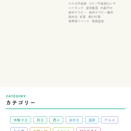
カヤの平高原
カヤノ平高原ロッヂ
ハイキング
星空鑑賞
木島平村
森林セラピー
森林セラピー基地
森林浴
紅葉
郷土料理
長野県イベント
馬曲温泉
CATEGORY
カテゴリー
体験する
見る
遊ぶ
泊まる
温泉
グルメ
お土産
お知らせ
イベント
村で生きる