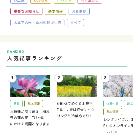
重要なお知らせ
基本情報
お食事処
木島平の米・食材料理提供店
すべて
RANKING
人気記事ランキング
E-BIKEでめぐる木島平｜
見る
基本情報
体験する
遊ぶ
7-8月：夏は絶景サイク
大賀蓮が咲く蓮寺 稲泉
基本情報
リングと冷菓めぐり！
寺の蓮の花 7月～8月
レンタサイクル（E-
にかけて満開となります
E）＜オンライン
こちら＞