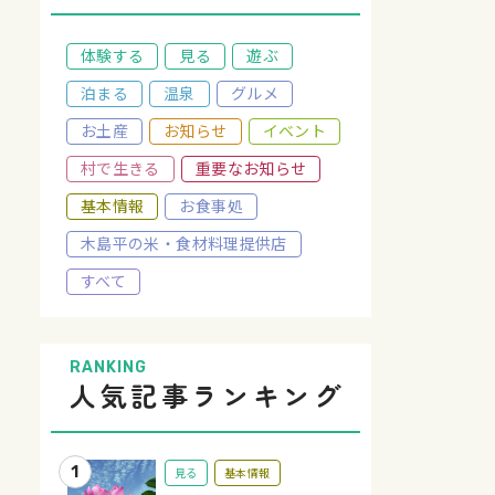
体験する
見る
遊ぶ
泊まる
温泉
グルメ
お土産
お知らせ
イベント
村で生きる
重要なお知らせ
基本情報
お食事処
木島平の米・食材料理提供店
すべて
RANKING
人気記事ランキング
見る
基本情報