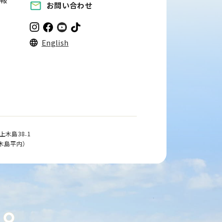
お問い合わせ
English
木島38₋1
木島平内）