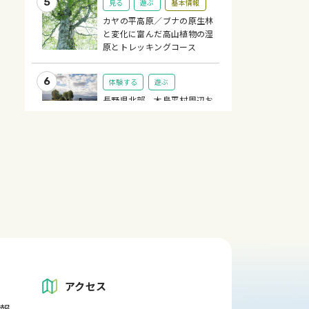
見る
遊ぶ
基本情報
カヤの平高原／ブナの原生林
と変化に富んだ高山植物の湿
原とトレッキングコース
体験する
遊ぶ
長野県北部 木島平村周辺お
すすめサイクリングコース／E
-BIKEでめぐる木島平
アクセス
報