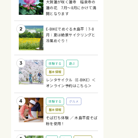
大賀蓮が咲く蓮寺 稲泉寺の
蓮の花 7月～8月にかけて満
開となります
E-BIKEでめぐる木島平｜7-8
月：夏は絶景サイクリングと
冷菓めぐり！
体験する
遊ぶ
基本情報
レンタサイクル（E-BIKE）＜
オンライン予約はこちら＞
体験する
グルメ
基本情報
そば打ち体験 ／ 木島平産そば
粉を使用！