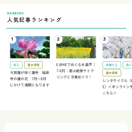
RANKING
人気記事ランキング
E-BIKEでめぐる木島平｜
見る
基本情報
体験する
遊ぶ
7-8月：夏は絶景サイク
大賀蓮が咲く蓮寺 稲泉
基本情報
リングと冷菓めぐり！
寺の蓮の花 7月～8月
レンタサイクル（E-
にかけて満開となります
E）＜オンライン
こちら＞