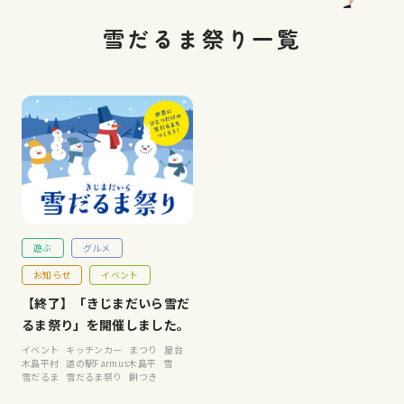
雪だるま祭り一覧
遊ぶ
グルメ
お知らせ
イベント
【終了】「きじまだいら雪だ
るま祭り」を開催しました。
イベント
キッチンカー
まつり
屋台
木島平村
道の駅Farmus木島平
雪
雪だるま
雪だるま祭り
餅つき