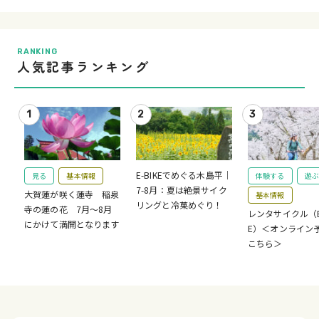
RANKING
人気記事ランキング
E-BIKEでめぐる木島平｜
見る
基本情報
体験する
遊ぶ
7-8月：夏は絶景サイク
大賀蓮が咲く蓮寺 稲泉
基本情報
リングと冷菓めぐり！
寺の蓮の花 7月～8月
レンタサイクル（E-
にかけて満開となります
E）＜オンライン
こちら＞