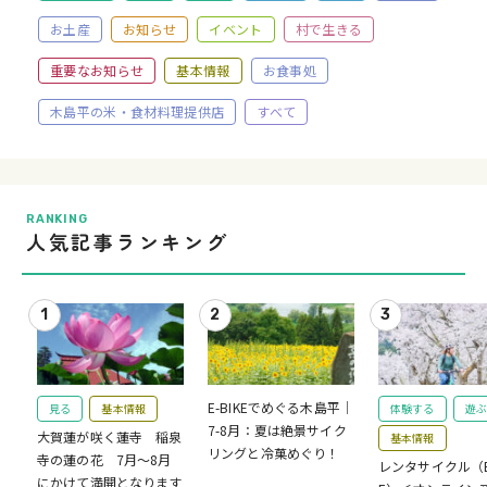
お土産
お知らせ
イベント
村で生きる
重要なお知らせ
基本情報
お食事処
木島平の米・食材料理提供店
すべて
RANKING
人気記事ランキング
E-BIKEでめぐる木島平｜
見る
基本情報
体験する
遊ぶ
7-8月：夏は絶景サイク
大賀蓮が咲く蓮寺 稲泉
基本情報
リングと冷菓めぐり！
寺の蓮の花 7月～8月
レンタサイクル（E-
にかけて満開となります