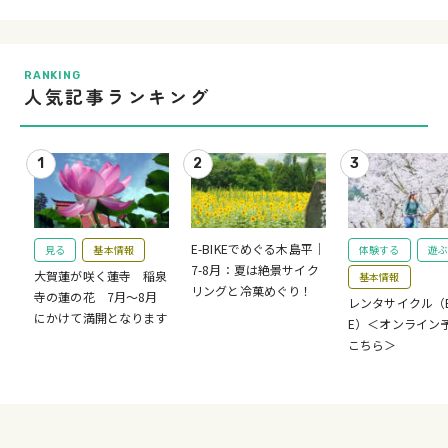
RANKING
人気記事ランキング
E-BIKEでめぐる木島平｜
見る
基本情報
体験する
遊ぶ
7-8月：夏は絶景サイク
大賀蓮が咲く蓮寺 稲泉
基本情報
リングと冷菓めぐり！
寺の蓮の花 7月～8月
レンタサイクル（E-
にかけて満開となります
E）＜オンライン
こちら＞